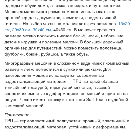
одежды и обуви дома, а также в поездках и путешествиях.
Мешочек маленького размера можно использовать как
органайзер для документов, косметики, средств личной
гигиены. На выбор чехлы на молнии четырех размеров:
15х20
см
,
20х30 см
,
30х40 см
, 40х50 см. В мешочек среднего
размера можно положить нижнее бельё, носки, небольшие
детские игрушки и полезные мелочи. В большой дорожный
органайзер для путешествий можно поместить полотенца,
футболки, брюки, рубашки, а также обувь.
Многоразовые мешочки в сложенном виде имеют компактный
размер и легко поместятся в сумке или рюкзаке. Для
изготовления мешков используется современный
водоотталкивающий материал — TPU, который обладает
тончайшей текстурой, термоустойчивостью, высокой
сопротивляемостью к деформациям, он мягкий и приятен на
ощупь. Чехол имеет вставку из эко-кожи Soft Touch
с удобной
застежкой молнией.
Примечание:
TPU — термопластичный полиуретан; прочный, эластичный и
водоотталкивающий материал, устойчивый к деформациям.