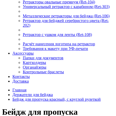
Ретракторы овальные премиум (Ret-104)
Универсальный ретрактор с карабином (Ret-303)
Металлические ретракторы для бейджа (Ret-106)
Ретрактор для бейджей серебристого цвета (Ret-
202)
Ретрактор с ушком для ленты (Ret-108)
Расчёт нанесения логотипа на ретрактор
Требования к макету при УФ-печати
Аксессуары
Папки для документов
Картхолдеры
Органайзеры
Контрольные браслеты
Контакты
Доставка
Главная
Держатели для бейджа
Бейдж для пропуска красный, с круглой рулеткой
Бейдж для пропуска